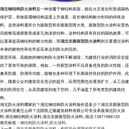
湖北钢结构防火涂料
是一种涂覆于钢结构表面，能在火灾发生时形成隔热
保护层，有效延缓钢结构温度上升速度，延长钢结构耐火时间的特殊涂
料。这类涂料通常分为膨胀型和非膨胀型两大类。膨胀型防火涂料在受热
后能够迅速膨胀形成多孔泡沫状结构，这种结构具有良好的隔热效果，可
以显著提高钢结构的耐火性能；而
湖北非膨胀型防火涂料
则主要通过涂料
本身的耐热性和化学反应来达到防火的目的。
新型环保、高能效的钢结构防火涂料不断涌现，为建筑行业的消防安全提
供了更加可靠的保障。例如，一些新型涂料不仅具备优良的防火性能，还
兼具防腐、防潮等功能，能够在多种环境下长期保持良好的防护作用。此
外，随着公众对建筑安全意识的提升，应用范围也在逐渐扩大，从工业建
筑到民用住宅，从高层建筑到地下空间，几乎涵盖了所有类型的建筑结
构。
湖北防火涂料哪家好？湖北钢结构防火涂料报价是多少？湖北非膨胀型防
火涂料质量怎么样？沈阳凯之隆建筑材料有限公司专业承接湖北防火涂
料,湖北钢结构防火涂料,湖北非膨胀型防火涂料,,电话:13971566123
相关标签：
钢结构防火涂料
,
防火涂料
,
上一条：
湖北非膨胀型防火涂料：构筑安全屏障的坚实选择