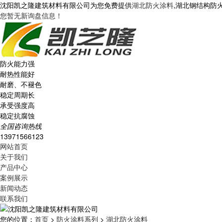
沈阳凯之隆建筑材料有限公司为您免费提供
湖北防火涂料
,湖北钢结构防
您暂无新询盘信息！
防火能力强
耐热性能好
耐磨、不褪色
稳定周期长
承受强度高
稳定抗腐蚀
全国咨询热线
13971566123
网站首页
关于我们
产品中心
案例展示
新闻动态
联系我们
您的位置：
首页
>
防火涂料系列
>
湖北防火涂料