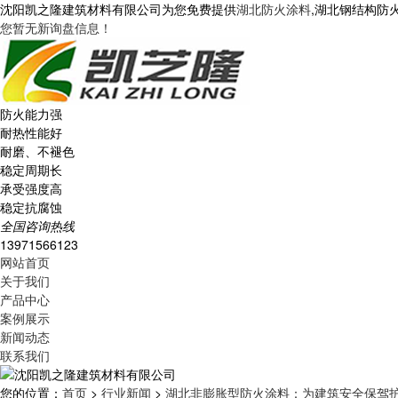
沈阳凯之隆建筑材料有限公司为您免费提供
湖北防火涂料
,湖北钢结构防
您暂无新询盘信息！
防火能力强
耐热性能好
耐磨、不褪色
稳定周期长
承受强度高
稳定抗腐蚀
全国咨询热线
13971566123
网站首页
关于我们
产品中心
案例展示
新闻动态
联系我们
您的位置：
首页
>
行业新闻
>
湖北非膨胀型防火涂料：为建筑安全保驾