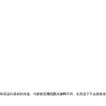
和高温向基材的传递。与膨胀型
湖北防火涂料
不同，在高温下不会膨胀发