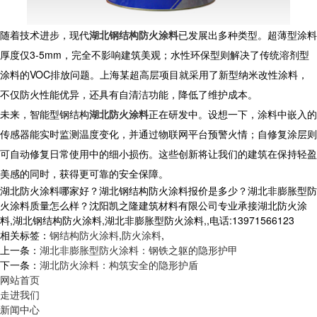
随着技术进步，现代
湖北钢结构防火涂料
已发展出多种类型。超薄型涂料
厚度仅3-5mm，完全不影响建筑美观；水性环保型则解决了传统溶剂型
涂料的VOC排放问题。上海某超高层项目就采用了新型纳米改性涂料，
不仅防火性能优异，还具有自清洁功能，降低了维护成本。
未来，智能型钢结构
湖北防火涂料
正在研发中。设想一下，涂料中嵌入的
传感器能实时监测温度变化，并通过物联网平台预警火情；自修复涂层则
可自动修复日常使用中的细小损伤。这些创新将让我们的建筑在保持轻盈
美感的同时，获得更可靠的安全保障。
湖北防火涂料哪家好？湖北钢结构防火涂料报价是多少？湖北非膨胀型防
火涂料质量怎么样？沈阳凯之隆建筑材料有限公司专业承接湖北防火涂
料,湖北钢结构防火涂料,湖北非膨胀型防火涂料,,电话:13971566123
相关标签：
钢结构防火涂料
,
防火涂料
,
上一条：
湖北非膨胀型防火涂料：钢铁之躯的隐形护甲
下一条：
湖北防火涂料：构筑安全的隐形护盾
网站首页
走进我们
新闻中心