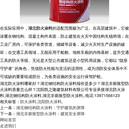
在实际应用中，
湖北防火涂料
的适配范围极为广泛。在高层建筑中，它被
涂覆在钢结构、混凝土构件表面，防止建筑在火灾中因结构失稳坍塌；在
工业厂房内，可保护各类管道、储罐等设备，减少火灾对生产设施的破
坏；在交通工具领域，又能应用于船舶、地铁车厢的内饰基材，提升交通
工具的防火等级。无论是大型公共建筑还是小型民用设施，它都以 “隐形
守护者” 的角色，凭借防火性能与灵活的适用性，成为消防安全体系中不
可或缺的重要组成部分，为各类设施的安全运行保驾护航。
湖北防火涂料哪家好？湖北钢结构防火涂料报价是多少？湖北非膨胀型防
火涂料质量怎么样？沈阳凯之隆建筑材料有限公司专业承接湖北防火涂
料,湖北钢结构防火涂料,湖北非膨胀型防火涂料,,电话:13971566123
相关标签：
防火涂料
,
沈阳防火涂料
,
上一条：
湖北钢结构防火涂料：守护建筑的屏障
下一条：
湖北非膨胀型防火涂料：建筑安全屏障
网站首页
走进我们