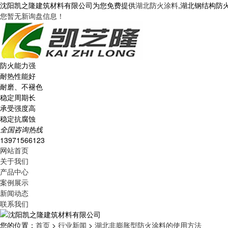
沈阳凯之隆建筑材料有限公司为您免费提供
湖北防火涂料
,湖北钢结构防
您暂无新询盘信息！
防火能力强
耐热性能好
耐磨、不褪色
稳定周期长
承受强度高
稳定抗腐蚀
全国咨询热线
13971566123
网站首页
关于我们
产品中心
案例展示
新闻动态
联系我们
您的位置：
首页
>
行业新闻
>
湖北非膨胀型防火涂料的使用方法